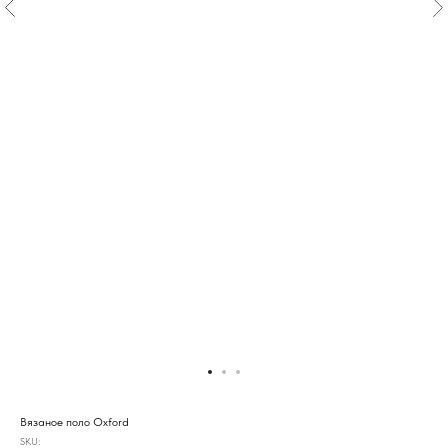
Вязаное поло Oxford
SKU: