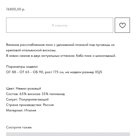
16800,00
р.
В корзину
Вязаное расслабленное поло с удлиненной планкой под пуговицы из
креповой итальянской вискозы.
В новом сезоне в двух актуальных оттенках: бэби пинк и шоколадный.
Параметры модели:
ОГ 88 - ОТ 65 - ОБ 90, рост 175 см, на модели размер XS/S
Цвет: Нежно-розовый
Состав: 65% вискоза 35% полиамид
Силуэт: Полуприлегающий
Страна производства: Россия
Материал: Италия
Смотрите также