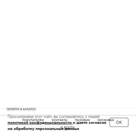
ПЕРЕЙТИ В КАТАЛОГ
Просматривая этот сайт, вы соглашаетесь с нашей
ПОКУПАТЕЛЯМ
КОНТАКТЫ
TELEGRAM
INSTAGRAM
ОК
политикой конфиденциальности
и даете согласие
© ROOTH
на обработку персональных данных