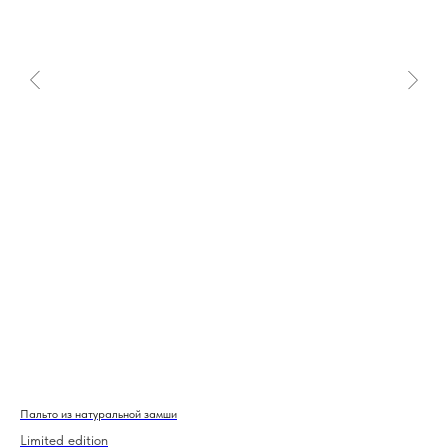
Пальто из натуральной замши
Топ
Limited edition
Ско