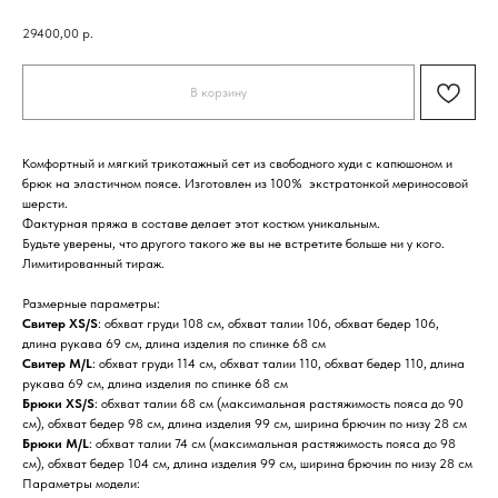
29400,00
р.
В корзину
Комфортный и мягкий трикотажный сет из свободного худи с капюшоном и
брюк на эластичном поясе. Изготовлен из 100% экстратонкой мериносовой
шерсти.
Фактурная пряжа в составе делает этот костюм уникальным.
Будьте уверены, что другого такого же вы не встретите больше ни у кого.
Лимитированный тираж.
Размерные параметры:
Свитер XS/S
: обхват груди 108 см, обхват талии 106, обхват бедер 106,
длина рукава 69 см, длина изделия по спинке 68 см
Свитер M/L
: обхват груди 114 см, обхват талии 110, обхват бедер 110, длина
рукава 69 см, длина изделия по спинке 68 см
Брюки XS/S
: обхват талии 68 см (максимальная растяжимость пояса до 90
см), обхват бедер 98 см, длина изделия 99 см, ширина брючин по низу 28 см
Брюки M/L
: обхват талии 74 см (максимальная растяжимость пояса до 98
см), обхват бедер 104 см, длина изделия 99 см, ширина брючин по низу 28 см
Параметры модели: