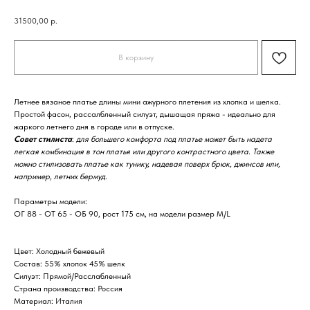
31500,00
р.
В корзину
Летнее вязаное платье длины мини ажурного плетения из хлопка и шелка.
Простой фасон, рассалбленный силуэт, дышащая пряжа - идеально для
жаркого летнего дня в городе или в отпуске.
Совет стилиста
:
для большего комфорта под платье может быть надета
легкая комбинация в тон платья или другого контрастного цвета. Также
можно стилизовать платье как тунику, надевая поверх брюк, джинсов или,
например, летних бермуд.
Параметры модели:
ОГ 88 - ОТ 65 - ОБ 90, рост 175 см, на модели размер M/L
Цвет: Холодный бежевый
Состав: 55% хлопок 45% шелк
Силуэт: Прямой/Расслабленный
Страна производства: Россия
Материал: Италия