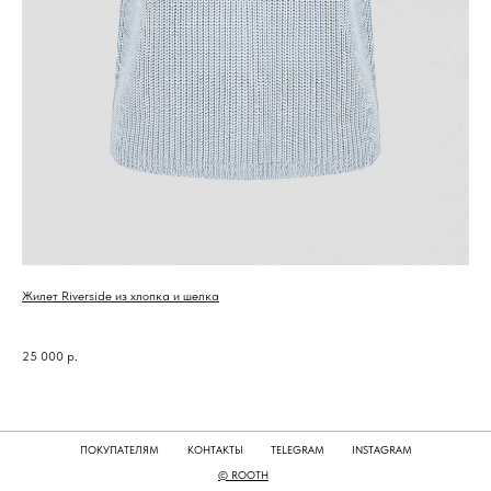
Жилет Riverside из хлопка и шелка
Пла
28 
25 000
р.
ПОКУПАТЕЛЯМ
КОНТАКТЫ
TELEGRAM
INSTAGRAM
© ROOTH