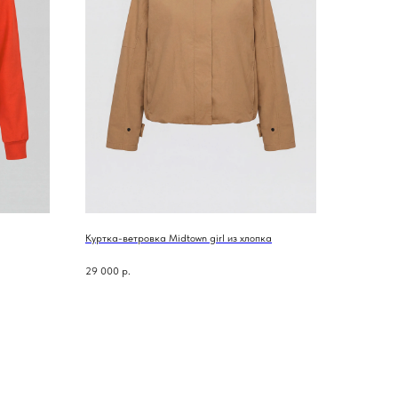
Куртка-ветровка Midtown girl из хлопка
29 000
р.