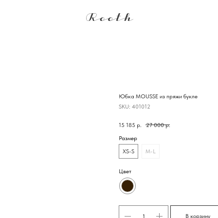
Юбка MOUSSE из пряжи букле
SKU:
401012
15 185
р.
27 000
р.
Размер
XS-S
M-L
Цвет
В корзину