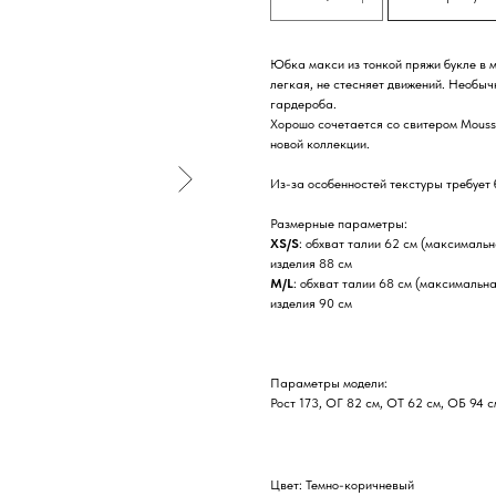
Юбка макси из тонкой пряжи букле в м
легкая, не стесняет движений. Необыч
гардероба.
Хорошо сочетается со свитером Mouss
новой коллекции.
Из-за особенностей текстуры требует 
Размерные параметры:
XS/S
: обхват талии 62 см (максимальн
изделия 88 см
M/L
: обхват талии 68 см (максимальна
изделия 90 см
Параметры модели:
Рост 173, ОГ 82 см, ОТ 62 см, ОБ 94 с
Цвет: Темно-коричневый