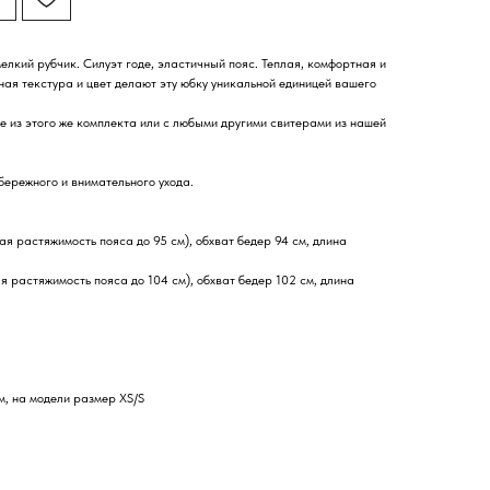
елкий рубчик. Силуэт годе, эластичный пояс. Теплая, комфортная и
ная текстура и цвет делают эту юбку уникальной единицей вашего
e из этого же комплекта или с любыми другими свитерами из нашей
бережного и внимательного ухода.
ая растяжимость пояса до 95 см), обхват бедер 94 см, длина
я растяжимость пояса до 104 см), обхват бедер 102 см, длина
м, на модели размер XS/S