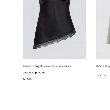
Топ SoHo Nights из шелка с кружевом
Юбка Wino
Скоро в продаже
19 000
р.
24 000
р.