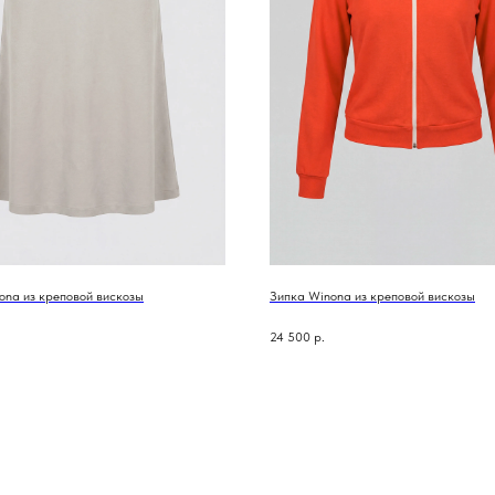
na из креповой вискозы
Зипка Winona из креповой вискозы
24 500
р.