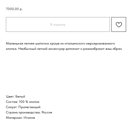
7000,00
р.
В корзину
Маленькая летняя шапочка кроше из итальянского мерсеризованного
хлопка. Необычный летний аксессуар дополнит и разнообразит ваш образ
Цвет: Белый
Состав: 100 % хлопок
Силуэт: Прилегающий
Страна производства: Россия
Материал: Италия